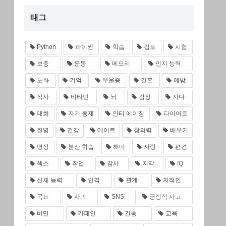
태그
Python
파이썬
학습
검토
시험
보충
운동
메모리
인지 능력
노화
기억
우울증
결혼
예방
식사
비타민
뇌
감정
자다
대화
자기 통제
안티 에이징
다이어트
질병
건강
데이트
창의력
배우기
명상
분산 학습
해마
사랑
편견
섹스
작업
감사
지각
IQ
신체 능력
인격
관계
지적인
목표
사과
SNS
긍정적 사고
비만
카페인
간통
교육