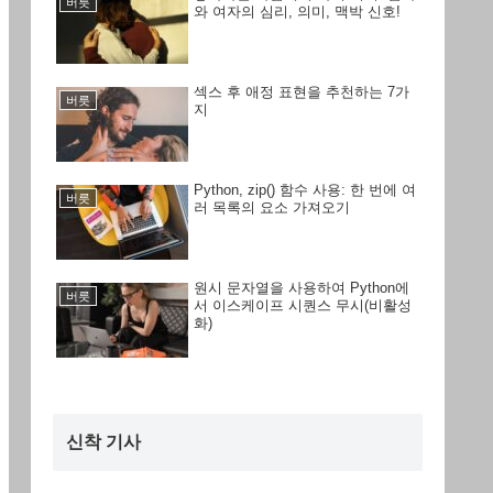
버릇
와 여자의 심리, 의미, 맥박 신호!
섹스 후 애정 표현을 추천하는 7가
버릇
지
Python, zip() 함수 사용: 한 번에 여
버릇
러 목록의 요소 가져오기
원시 문자열을 사용하여 Python에
버릇
서 이스케이프 시퀀스 무시(비활성
화)
신착 기사