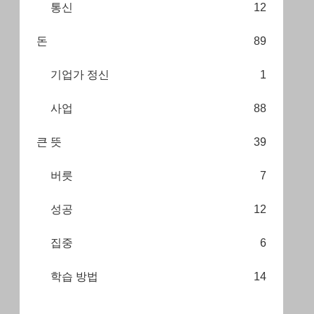
통신
12
돈
89
기업가 정신
1
사업
88
큰 뜻
39
버릇
7
성공
12
집중
6
학습 방법
14