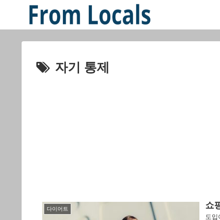
자기 통제
쇼
다이어트
도입