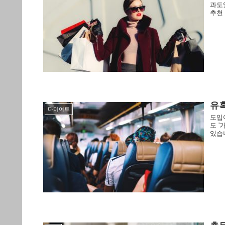
과도
추천
유
다이어트
도입
도 
있습