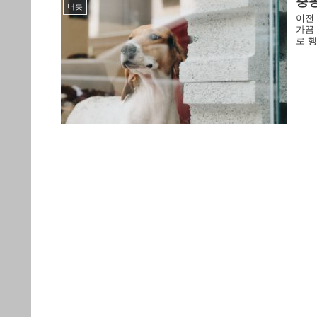
충동
버릇
이전
가끔
로 